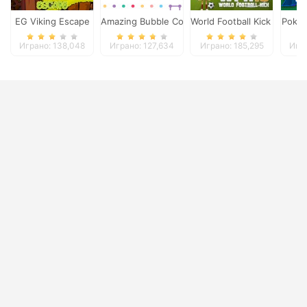
EG Viking Escape
Amazing Bubble Connect
World Football Kick 2018
Poker
Играно: 138,048
Играно: 127,634
Играно: 185,295
Игра