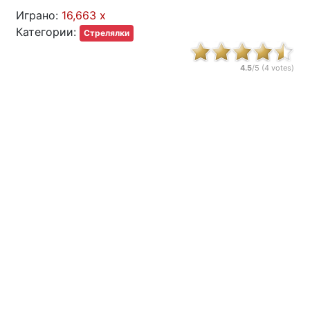
Играно:
16,663 x
Категории:
Стрелялки
4.5
/5 (
4
votes)