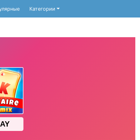
улярные
Категории