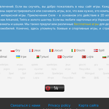
лечений. Если вы скучать, вы добро пожаловать в наш сайт игры. Кажд
аны зарегистрироваться или скачивать игры, все, что вам нужно, это ком
интересной игры. Приключения Селе - в основном это действие в 2D или 
ак Arkanoid, Tetris и золото шахтер. Если вы любите карточных игр Украш
 шахматы и шашки. Мы также предлагаем различные
бесплатные игры
для де
омобилей. Конечно, здесь упомянуть боевые и спортивные игры, и страт
le
Gry
Jeux
Jocuri
Giochi
Spill
dimai
Ігри
Гульні
Oyunlar
Lojra
И
elletjes
игры
spiele
spelletjes
jeux
giochi
gry
h
jogos
juegos
oyunlar
lojra
игри
Παιχνίδια
igre
l
Spel
Spil
Jatekok
Spelletjes
Pelit
Mängud
Spel
Hry
Igre
Lojra
Игри
Παιχνίδια
खेल
游戏
Связаться с нами
Privacy policy
Карта сайта