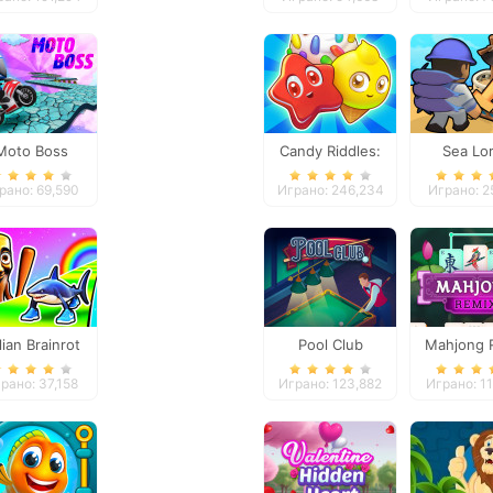
Moto Boss
Candy Riddles:
Sea Lo
Free Match 3
рано: 69,590
Играно: 246,234
Играно: 2
Puzzle
alian Brainrot
Pool Club
Mahjong 
vive Parkour
рано: 37,158
Играно: 123,882
Играно: 1