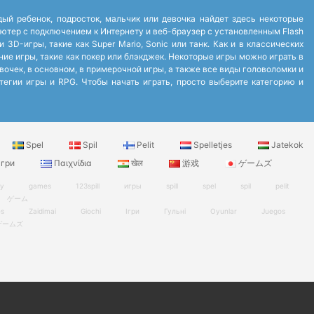
ый ребенок, подросток, мальчик или девочка найдет здесь некоторые
пьютер с подключением к Интернету и веб-браузер с установленным Flash
3D-игры, такие как Super Mario, Sonic или танк. Как и в классических
ение игры, такие как покер или блэкджек. Некоторые игры можно играть в
вочек, в основном, в примерочной игры, а также все виды головоломки и
егии игры и RPG. Чтобы начать играть, просто выберите категорию и
Spel
Spil
Pelit
Spelletjes
Jatekok
гри
Παιχνίδια
खेल
游戏
ゲームズ
ry
games
123spill
игры
spill
spel
spil
pelit
ゲーム
es
Zaidimai
Giochi
Ігри
Гульні
Oyunlar
Juegos
ゲームズ