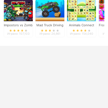
Impostors vs Zombies: Survival
Mad Truck Driving
Animals Connect
Frost
Играно: 107,103
Играно: 24,661
Играно: 154,040
Игр