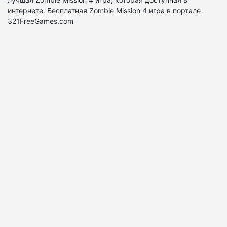
интернете. Бесплатная Zombie Mission 4 игра в портале
321FreeGames.com