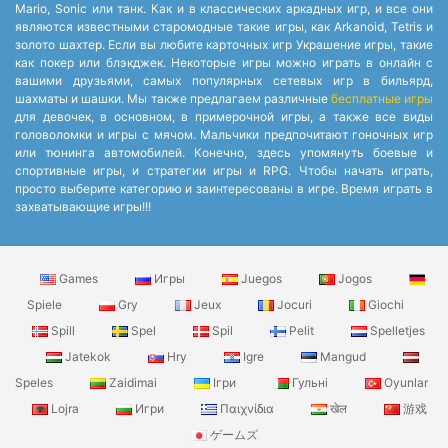
Mario, Sonic или танк. Как и в классических аркадных игр, и все они
являются известными старомодные такие игры, как Arkanoid, Tetris и
золото шахтер. Если вы любите карточных игр Украшение игры, такие
как покер или блэкджек. Некоторые игры можно играть в онлайн с
вашими друзьями, самых популярных сетевых игр в бильярд,
шахматы и шашки. Мы также предлагаем различные
бесплатные игры
для девочек, в основном, в примерочной игры, а также все виды
головоломки и игры с мячом. Мальчики предпочитают гоночных игр
или тюнинга автомобилей. Конечно, здесь упомянуть боевые и
спортивные игры, и стратегии игры и RPG. Чтобы начать играть,
просто выберите категорию и заинтересованы в игре. Время играть в
захватывающие игры!!!
Games
Игры
Juegos
Jogos
Spiele
Gry
Jeux
Jocuri
Giochi
Spill
Spel
Spil
Pelit
Spelletjes
Jatekok
Hry
Igre
Mangud
Speles
Zaidimai
Ігри
Гульні
Oyunlar
Lojra
Игри
Παιχνίδια
खेल
游戏
ゲームズ