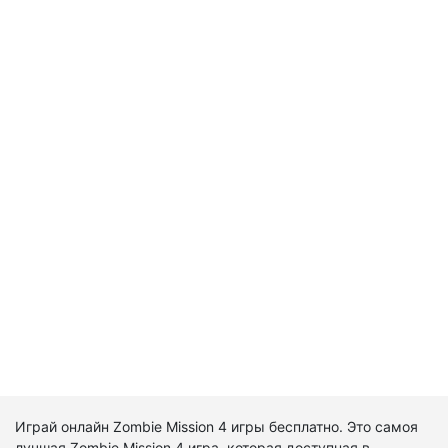
Играй онлайн Zombie Mission 4 игры бесплатно. Это самоя
лучшая Zombie Mission 4 игра, которая доступная в