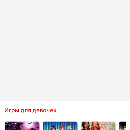
Игры для девочек