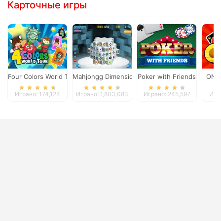
Карточные игры
Four Colors World Tour
Mahjongg Dimensions
Poker with Friends
ONO
Играно: 174,124
Играно: 1,803,083
Играно: 245,597
Игр