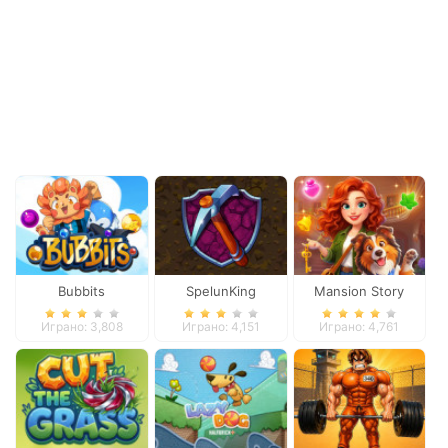
Bubbits
SpelunKing
Mansion Story
Match
Играно: 3,808
Играно: 4,151
Играно: 4,761