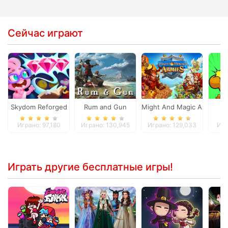
Сейчас играют
Skydom Reforged
Rum and Gun
Might And Magic Armies
S
Играно: 97,180
Играно: 130,945
Играно: 129,033
Игр
Играть другие бесплатные игры!