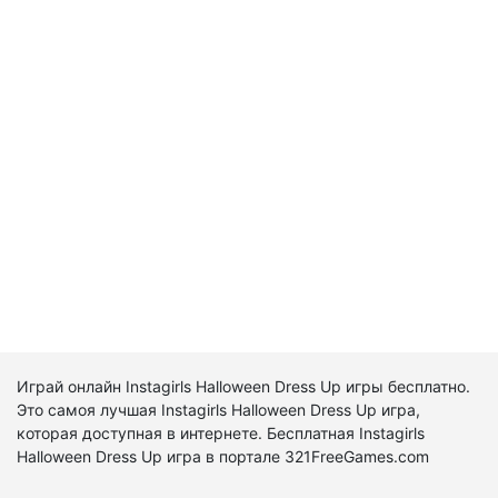
Играй онлайн Instagirls Halloween Dress Up игры бесплатно.
Это самоя лучшая Instagirls Halloween Dress Up игра,
которая доступная в интернете. Бесплатная Instagirls
Halloween Dress Up игра в портале 321FreeGames.com