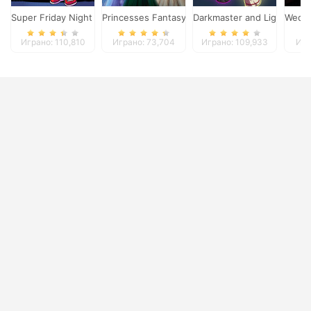
Super Friday Night Funki
Princesses Fantasy Makeover
Darkmaster and Lightmaid
Wedne
Играно: 110,810
Играно: 73,704
Играно: 109,933
Игр