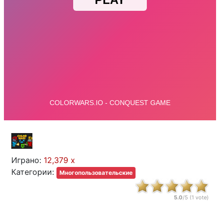
Играно:
12,379 x
Категории:
Многопользовательские
5.0
/5 (
1
vote)