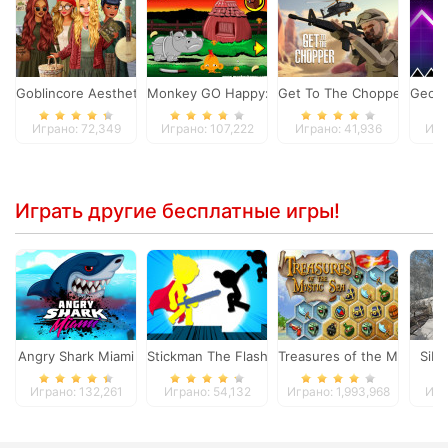
Goblincore Aesthetic
Monkey GO Happy: Stage 3
Get To The Chopper
Geome
Играно: 72,349
Играно: 107,222
Играно: 41,936
Игр
Играть другие бесплатные игры!
Angry Shark Miami
Stickman The Flash
Treasures of the Mystic Se
Sibe
Играно: 132,261
Играно: 54,132
Играно: 1,993,968
Игр