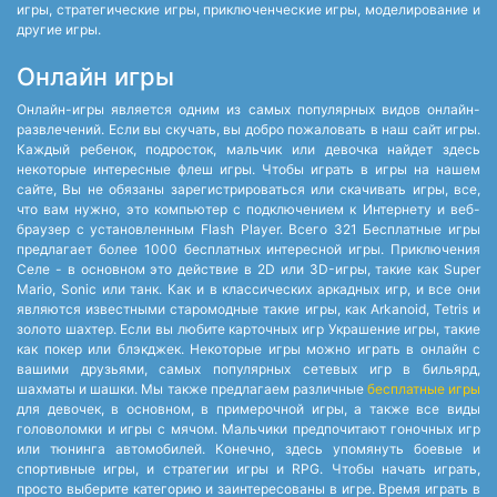
игры, стратегические игры, приключенческие игры, моделирование и
другие игры.
Онлайн игры
Онлайн-игры является одним из самых популярных видов онлайн-
развлечений. Если вы скучать, вы добро пожаловать в наш сайт игры.
Каждый ребенок, подросток, мальчик или девочка найдет здесь
некоторые интересные флеш игры. Чтобы играть в игры на нашем
сайте, Вы не обязаны зарегистрироваться или скачивать игры, все,
что вам нужно, это компьютер с подключением к Интернету и веб-
браузер с установленным Flash Player. Всего 321 Бесплатные игры
предлагает более 1000 бесплатных интересной игры. Приключения
Селе - в основном это действие в 2D или 3D-игры, такие как Super
Mario, Sonic или танк. Как и в классических аркадных игр, и все они
являются известными старомодные такие игры, как Arkanoid, Tetris и
золото шахтер. Если вы любите карточных игр Украшение игры, такие
как покер или блэкджек. Некоторые игры можно играть в онлайн с
вашими друзьями, самых популярных сетевых игр в бильярд,
шахматы и шашки. Мы также предлагаем различные
бесплатные игры
для девочек, в основном, в примерочной игры, а также все виды
головоломки и игры с мячом. Мальчики предпочитают гоночных игр
или тюнинга автомобилей. Конечно, здесь упомянуть боевые и
спортивные игры, и стратегии игры и RPG. Чтобы начать играть,
просто выберите категорию и заинтересованы в игре. Время играть в