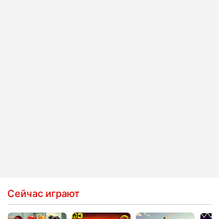
Сейчас играют