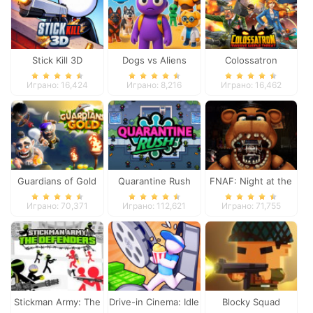
Stick Kill 3D
Dogs vs Aliens
Colossatron
Играно: 16,424
Играно: 8,216
Играно: 16,462
Guardians of Gold
Quarantine Rush
FNAF: Night at the
Dentist
Играно: 70,371
Играно: 112,621
Играно: 71,755
Stickman Army: The
Drive-in Cinema: Idle
Blocky Squad