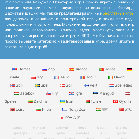
как покер или блэкджек. Некоторые игры можно играть в онлайн с
вашими друзьями, самых популярных сетевых игр в бильярд,
шахматы и шашки. Мы также предлагаем различные
бесплатные игры
для девочек, в основном, в примерочной игры, а также все виды
головоломки и игры с мячом. Мальчики предпочитают гоночных игр
или тюнинга автомобилей. Конечно, здесь упомянуть боевые и
спортивные игры, и стратегии игры и RPG. Чтобы начать играть,
просто выберите категорию и заинтересованы в игре. Время играть в
захватывающие игры!!!
Games
Игры
Juegos
Jogos
Spiele
Gry
Jeux
Jocuri
Giochi
Spill
Spel
Spil
Pelit
Spelletjes
Jatekok
Hry
Igre
Mangud
Speles
Zaidimai
Ігри
Гульні
Oyunlar
Lojra
Игри
Παιχνίδια
खेल
游戏
ゲームズ
speles
mängud
zaidimai
jogos
jocuri
jatekok
spelletjes
игры
spiele
spelletjes
jeux
giochi
gry
hry
games
123spill
игры
spill
spel