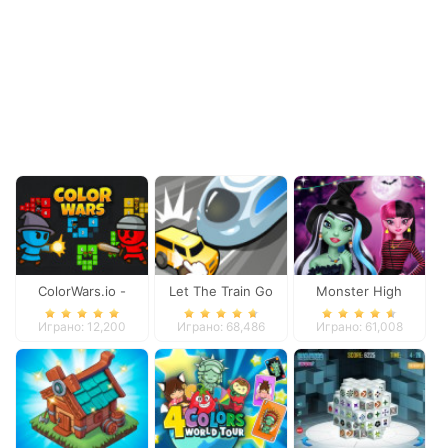
ColorWars.io -
Let The Train Go
Monster High
Conquest Game
Spooky Fashion
Играно: 12,200
Играно: 68,486
Играно: 61,008