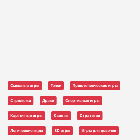
Смешные игры
Гонки
Приключенческие игры
Стрелялки
Драки
Спортивные игры
Карточные игры
Квесты
Стратегии
Логические игры
3D игры
Игры для девочек