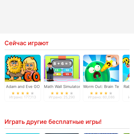
Сейчас играют
Adam and Eve GO
Math Wall Simulator
Worm Out: Brain Teaser G
Rabbi
Играно: 177,113
Играно: 25,290
Играно: 60,086
Игр
Играть другие бесплатные игры!