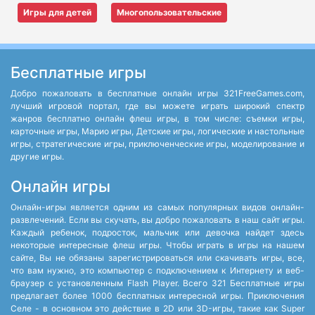
Игры для детей
Многопользовательские
Бесплатные игры
Добро пожаловать в бесплатные онлайн игры 321FreeGames.com,
лучший игровой портал, где вы можете играть широкий спектр
жанров бесплатно онлайн флеш игры, в том числе: съемки игры,
карточные игры, Марио игры, Детские игры, логические и настольные
игры, стратегические игры, приключенческие игры, моделирование и
другие игры.
Онлайн игры
Онлайн-игры является одним из самых популярных видов онлайн-
развлечений. Если вы скучать, вы добро пожаловать в наш сайт игры.
Каждый ребенок, подросток, мальчик или девочка найдет здесь
некоторые интересные флеш игры. Чтобы играть в игры на нашем
сайте, Вы не обязаны зарегистрироваться или скачивать игры, все,
что вам нужно, это компьютер с подключением к Интернету и веб-
браузер с установленным Flash Player. Всего 321 Бесплатные игры
предлагает более 1000 бесплатных интересной игры. Приключения
Селе - в основном это действие в 2D или 3D-игры, такие как Super