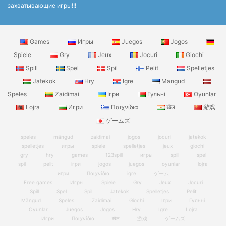
захватывающие игры!!!
Games
Игры
Juegos
Jogos
Spiele
Gry
Jeux
Jocuri
Giochi
Spill
Spel
Spil
Pelit
Spelletjes
Jatekok
Hry
Igre
Mangud
Speles
Zaidimai
Ігри
Гульні
Oyunlar
Lojra
Игри
Παιχνίδια
खेल
游戏
ゲームズ
speles
mängud
zaidimai
jogos
jocuri
jatekok
spelletjes
игры
spiele
spelletjes
jeux
giochi
gry
hry
games
123spill
игры
spill
spel
spil
pelit
ігри
jogos
juegos
oyunlar
lojra
игри
Παιχνίδια
igre
ゲーム
Free games
Игры
Spiele
Gry
Jeux
Jocuri
Spill
Spel
Spil
Jatekok
Spelletjes
Pelit
Mängud
Speles
Zaidimai
Giochi
Ігри
Гульні
Oyunlar
Juegos
Jogos
Hry
Igre
Lojra
Игри
Παιχνίδια
खेल
游戏
ゲームズ