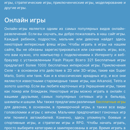
игры, стратегические игры, приключенческие игры, моделирование и
другие игры.
Онлайн игры
Онлайн-игры является одним из самых популярных видов онлайн-
развлечений. Если вы скучать, вы добро пожаловать в наш сайт игры.
Каждый ребенок, подросток, мальчик или девочка найдет здесь
некоторые интересные флеш игры. Чтобы играть в игры на нашем
сайте, Вы не обязаны зарегистрироваться или скачивать игры, все,
что вам нужно, это компьютер с подключением к Интернету и веб-
браузер с установленным Flash Player. Всего 321 Бесплатные игры
предлагает более 1000 бесплатных интересной игры. Приключения
Селе - в основном это действие в 2D или 3D-игры, такие как Super
Mario, Sonic или танк. Как и в классических аркадных игр, и все они
являются известными старомодные такие игры, как Arkanoid, Tetris и
золото шахтер. Если вы любите карточных игр Украшение игры, такие
как покер или блэкджек. Некоторые игры можно играть в онлайн с
вашими друзьями, самых популярных сетевых игр в бильярд,
шахматы и шашки. Мы также предлагаем различные
бесплатные игры
для девочек, в основном, в примерочной игры, а также все виды
головоломки и игры с мячом. Мальчики предпочитают гоночных игр
или тюнинга автомобилей. Конечно, здесь упомянуть боевые и
спортивные игры, и стратегии игры и RPG. Чтобы начать играть,
просто выберите категорию и заинтересованы в игре. Время играть в