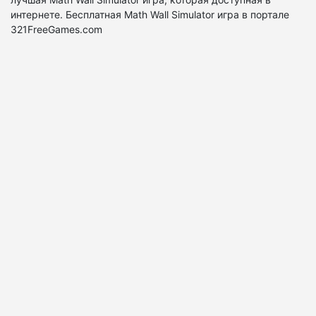
интернете. Бесплатная Math Wall Simulator игра в портале
321FreeGames.com