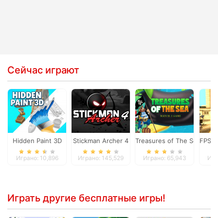
Сейчас играют
Hidden Paint 3D
Stickman Archer 4
Treasures of The Sea
FPS A
Играно: 10,896
Играно: 145,529
Играно: 65,943
Игр
Играть другие бесплатные игры!