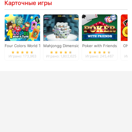
Карточные игры
Four Colors World Tour
Mahjongg Dimensions
Poker with Friends
ONO
Играно: 173,963
Играно: 1,802,625
Играно: 245,467
Игра