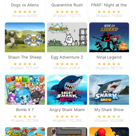
Dogs vs Aliens
Quarantine Rush
FNAF: Night at the
Dentist
Играно: 8,450
Играно: 112,771
Играно: 71,929
Shaun The Sheep
Egg Adventure 2
Ninja Legend
Chick n Spoon
Играно: 103,387
Играно: 41,819
Играно: 86,076
Bomb it 7
Angry Shark Miami
My Shark Show
Играно: 157,164
Играно: 132,299
Играно: 102,096