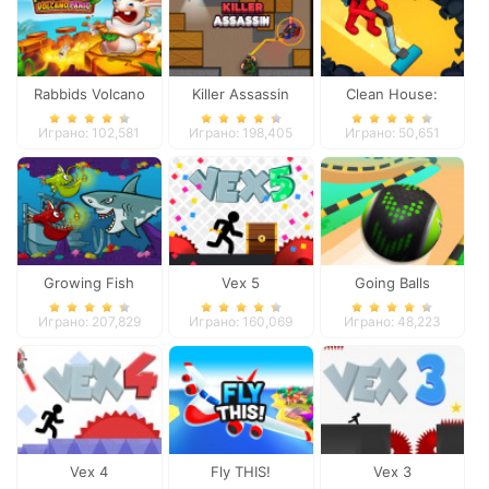
Rabbids Volcano
Killer Assassin
Clean House:
Panic
Clearing trash and
Играно: 102,581
Играно: 198,405
Играно: 50,651
dirt
Growing Fish
Vex 5
Going Balls
Adventure 2
Играно: 207,829
Играно: 160,069
Играно: 48,223
Vex 4
Fly THIS!
Vex 3