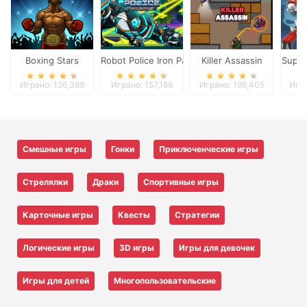
Boxing Stars
Robot Police Iron Panther
Killer Assassin
Super
Играно: 126,389
Играно: 157,189
Играно: 198,405
Игра
Смешные игры
Гонки
Приключенческие игры
Стрелялки
Драки
Спортивные игры
Карточные игры
Квесты
Стратегии
Логические игры
3D игры
Игры для девочек
Игры для детей
Многопользовательские