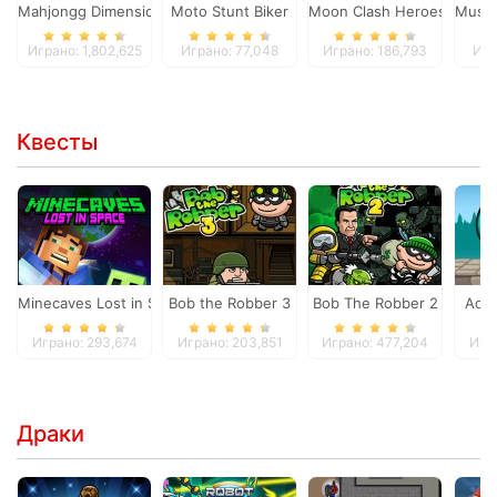
Mahjongg Dimensions
Moto Stunt Biker
Moon Clash Heroes
Musta
Играно: 1,802,625
Играно: 77,048
Играно: 186,793
Игр
Квесты
Minecaves Lost in Space
Bob the Robber 3
Bob The Robber 2
Adam
Играно: 293,674
Играно: 203,851
Играно: 477,204
Игра
Драки