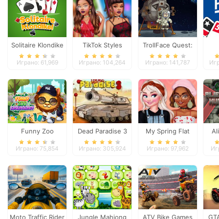
Solitaire Klondike
TikTok Styles
TrollFace Quest:
Battle Boho vs
USA 1
Играно: 61,969
Играно: 104,264
Играно: 141,787
Игр
Grunge
Funny Zoo
Dead Paradise 3
My Spring Flat
Al
Emergency
Shoes Design
Играно: 75,854
Играно: 305,924
Играно: 97,962
Иг
Moto Traffic Rider
Jungle Mahjong
ATV Bike Games
GTA