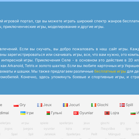
 игровой портал, где вы можете играть широкий спектр жанров бесплатн
ы, приключенческие игры, моделирование и другие игры.
лечений. Если вы скучать, вы добро пожаловать в наш сайт игры. Кажд
аны зарегистрироваться или скачивать игры, все, что вам нужно, это ком
интересной игры. Приключения Селе - в основном это действие в 2D или 
ак Arkanoid, Tetris и золото шахтер. Если вы любите карточных игр Украш
 шахматы и шашки. Мы также предлагаем различные
бесплатные игры
для де
омобилей. Конечно, здесь упомянуть боевые и спортивные игры, и страт
le
Gry
Jeux
Jocuri
Giochi
Spill
dimai
Ігри
Гульні
Oyunlar
Lojra
И
elletjes
игры
spiele
spelletjes
jeux
giochi
gry
h
jogos
juegos
oyunlar
lojra
игри
Παιχνίδια
igre
l
Spel
Spil
Jatekok
Spelletjes
Pelit
Mängud
Spel