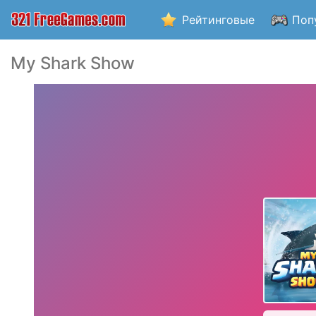
Рейтинговые
Поп
My Shark Show