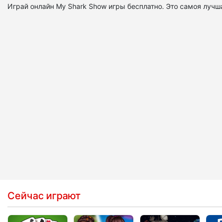
Играй онлайн My Shark Show игры бесплатно. Это самоя лучша
Сейчас играют