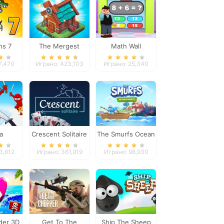
ns 7
The Mergest
Math Wall
Kingdom
Simulator
7,470
Играно: 423,103
Играно: 25,340
a
Crescent Solitaire
The Smurfs Ocean
Cleanup
3,612
Играно: 361,919
Играно: 98,930
der 3D
Get To The
Ship The Sheep