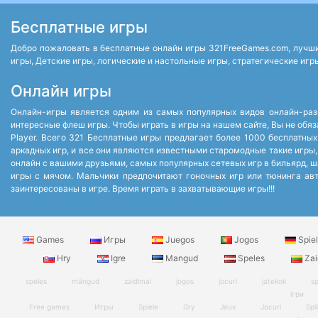
Бесплатные игры
Добро пожаловать в бесплатные онлайн игры 321FreeGames.com, лучший
игры, Детские игры, логические и настольные игры, стратегические игр
Онлайн игры
Онлайн-игры является одним из самых популярных видов онлайн-разв
интересные флеш игры. Чтобы играть в игры на нашем сайте, Вы не обяз
Player. Всего 321 Бесплатные игры предлагает более 1000 бесплатных 
аркадных игр, и все они являются известными старомодные такие игры, к
онлайн с вашими друзьями, самых популярных сетевых игр в бильярд,
игры с мячом. Мальчики предпочитают гоночных игр или тюнинга авт
заинтересованы в игре. Время играть в захватывающие игры!!!
Games
Игры
Juegos
Jogos
Spie
Hry
Igre
Mangud
Speles
Zai
speles
mängud
zaidimai
jogos
jocuri
jatekok
sp
ігри
Free games
Игры
Spiele
Gry
Jeux
Jocuri
Spil