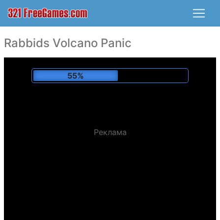
Rabbids Volcano Panic
57%
Реклама
Играно:
102,621 x