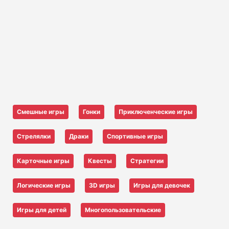
Смешные игры
Гонки
Приключенческие игры
Стрелялки
Драки
Спортивные игры
Карточные игры
Квесты
Стратегии
Логические игры
3D игры
Игры для девочек
Игры для детей
Многопользовательские