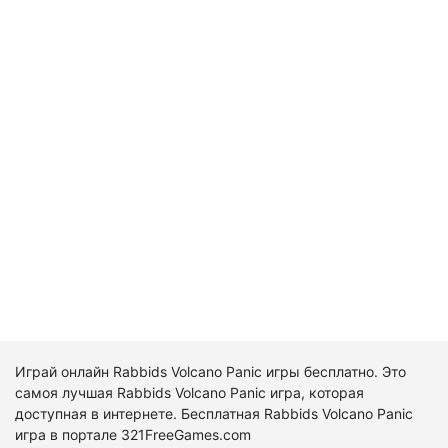
Играй онлайн Rabbids Volcano Panic игры бесплатно. Это
самоя лучшая Rabbids Volcano Panic игра, которая
доступная в интернете. Бесплатная Rabbids Volcano Panic
игра в портале 321FreeGames.com