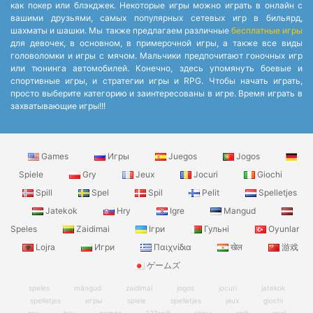
как покер или блэкджек. Некоторые игры можно играть в онлайн с
вашими друзьями, самых популярных сетевых игр в бильярд,
шахматы и шашки. Мы также предлагаем различные
бесплатные игры
для девочек, в основном, в примерочной игры, а также все виды
головоломки и игры с мячом. Мальчики предпочитают гоночных игр
или тюнинга автомобилей. Конечно, здесь упомянуть боевые и
спортивные игры, и стратегии игры и RPG. Чтобы начать играть,
просто выберите категорию и заинтересованы в игре. Время играть в
захватывающие игры!!!
Games
Игры
Juegos
Jogos
Spiele
Gry
Jeux
Jocuri
Giochi
Spill
Spel
Spil
Pelit
Spelletjes
Jatekok
Hry
Igre
Mangud
Speles
Zaidimai
Ігри
Гульні
Oyunlar
Lojra
Игри
Παιχνίδια
खेल
游戏
ゲームズ
speles
mängud
zaidimai
jogos
jocuri
jatekok
spelletjes
игры
spiele
spelletjes
jeux
giochi