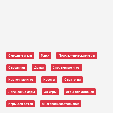
Смешные игры
Гонки
Приключенческие игры
Стрелялки
Драки
Спортивные игры
Карточные игры
Квесты
Стратегии
Логические игры
3D игры
Игры для девочек
Игры для детей
Многопользовательские