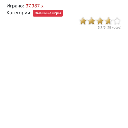
Играно:
37,987 x
Категории:
Смешные игры
3.7
/5 (
18
votes)