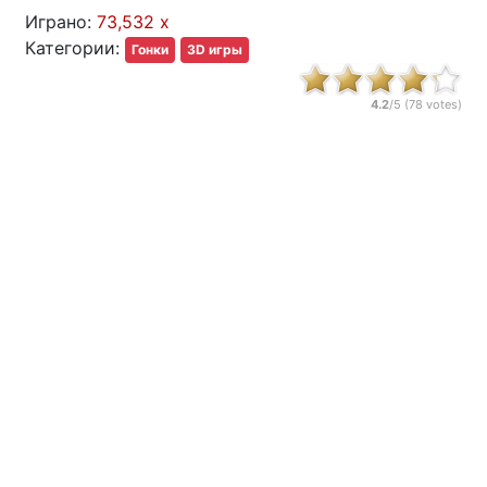
Играно:
73,532 x
Категории:
Гонки
3D игры
4.2
/5 (
78
votes)