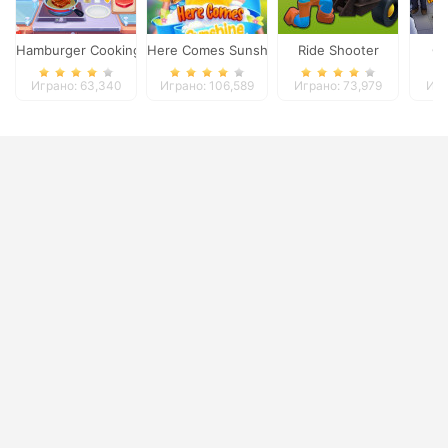
Hamburger Cooking Mania
Here Comes Sunshine
Ride Shooter
On
Играно: 63,340
Играно: 106,589
Играно: 73,979
Игр