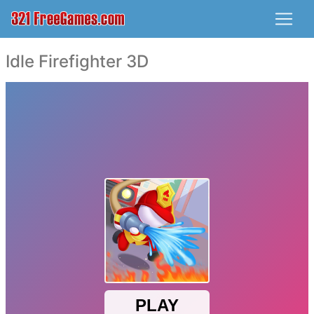
Idle Firefighter 3D