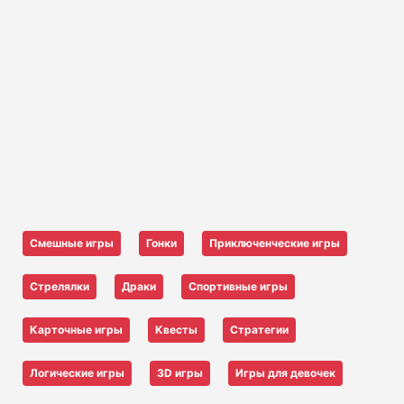
Смешные игры
Гонки
Приключенческие игры
Стрелялки
Драки
Спортивные игры
Карточные игры
Квесты
Стратегии
Логические игры
3D игры
Игры для девочек