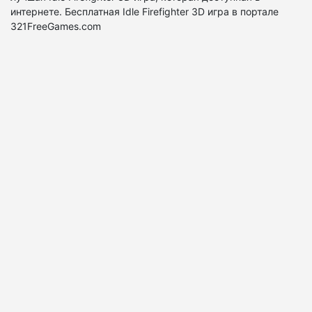
интернете. Бесплатная Idle Firefighter 3D игра в портале
321FreeGames.com