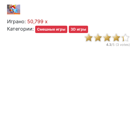
Играно:
50,799 x
Категории:
Смешные игры
3D игры
4.3
/5 (
3
votes)