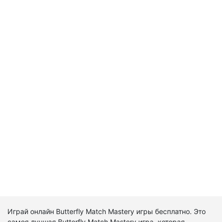
Играй онлайн Butterfly Match Mastery игры бесплатно. Это
самоя лучшая Butterfly Match Mastery игра, которая