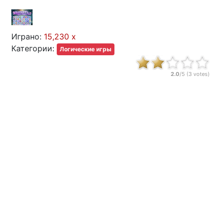
Играно:
15,230 x
Категории:
Логические игры
2.0
/5 (
3
votes)