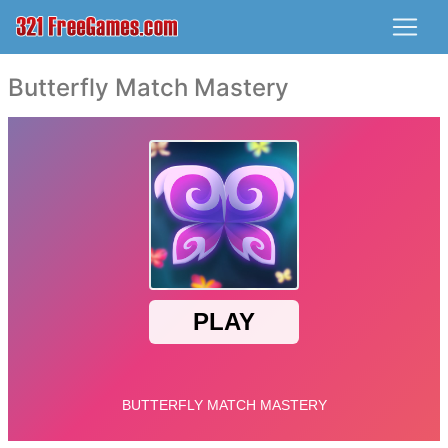
Butterfly Match Mastery