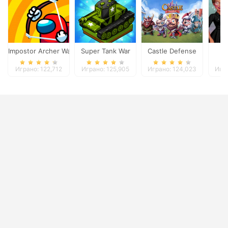
Impostor Archer War
Super Tank War
Castle Defense
A
Играно: 122,712
Играно: 125,905
Играно: 124,023
Игра