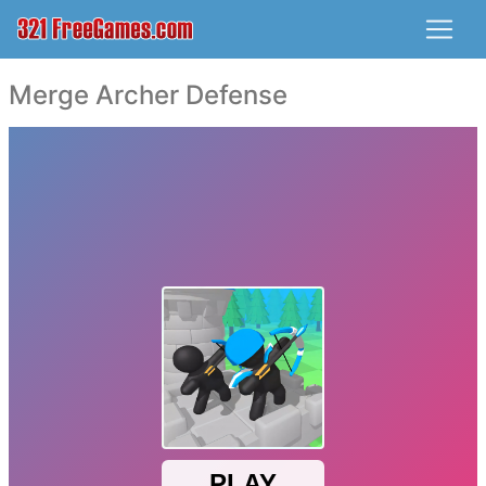
Merge Archer Defense