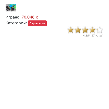
Играно:
70,046 x
Категории:
Стратегии
4.2
/5 (
27
votes)