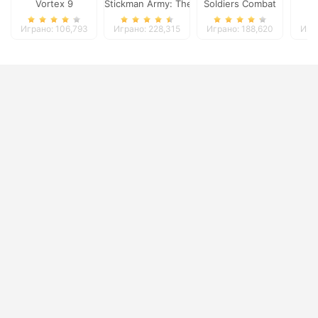
Vortex 9
Stickman Army: The Defenders
Soldiers Combat
Me
Играно: 106,793
Играно: 228,315
Играно: 188,620
Игра