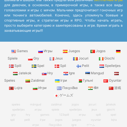
для девочек, в основном, в примерочной игры, а также все виды
головоломки и игры с мячом. Мальчики предпочитают гоночных игр
или тюнинга автомобилей. Конечно, здесь упомянуть боевые и
спортивные игры, и стратегии игры и RPG. Чтобы начать играть,
просто выберите категорию и заинтересованы в игре. Время играть в
захватывающие игры!!!
Games
Игры
Juegos
Jogos
Spiele
Gry
Jeux
Jocuri
Giochi
Spill
Spel
Spil
Pelit
Spelletjes
Jatekok
Hry
Igre
Mangud
Speles
Zaidimai
Ігри
Гульні
Oyunlar
Lojra
Игри
Παιχνίδια
खेल
游戏
ゲームズ
speles
mängud
zaidimai
jogos
jocuri
jatekok
spelletjes
игры
spiele
spelletjes
jeux
giochi
gry
hry
games
123spill
игры
spill
spel
spil
pelit
ігри
jogos
juegos
oyunlar
lojra
игри
Παιχνίδια
igre
ゲーム