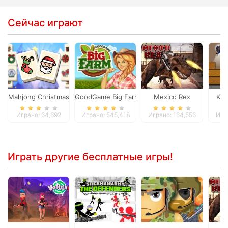
Сейчас играют
Mahjong Christmas Holiday
GoodGame Big Farm
Mexico Rex
Kil
Играно: 64,692
Играно: 545,418
Играно: 164,556
Игр
Играть другие бесплатные игры!