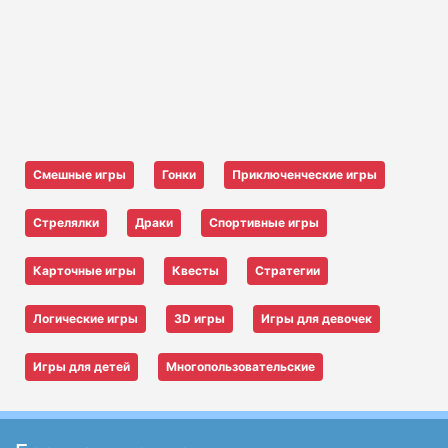
Смешные игры
Гонки
Приключенческие игры
Стрелялки
Драки
Спортивные игры
Карточные игры
Квесты
Стратегии
Логические игры
3D игры
Игры для девочек
Игры для детей
Многопользовательские