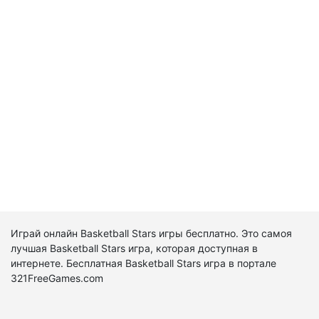
Играй онлайн Basketball Stars игры бесплатно. Это самоя
лучшая Basketball Stars игра, которая доступная в
интернете. Бесплатная Basketball Stars игра в портале
321FreeGames.com