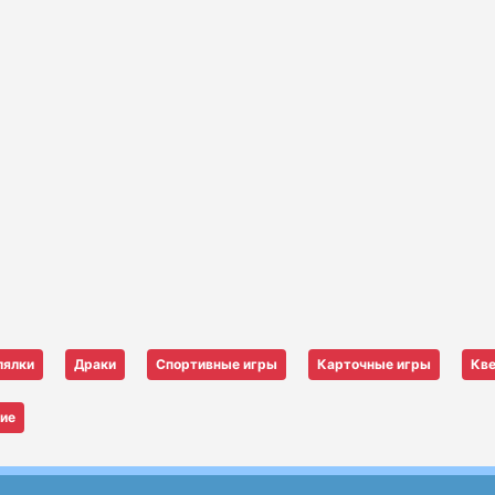
лялки
Драки
Спортивные игры
Карточные игры
Кв
ие