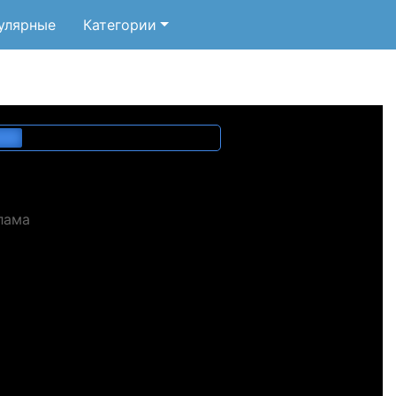
улярные
Категории
лама