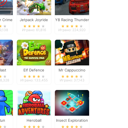
r Crime
Jetpack Joyride
Y8 Racing Thunder
ng
9,138
Играно: 61,816
Играно: 224,920
last
Elf Defence
Mr Cappuccino
Assassino
58,328
Играно: 133,455
Играно: 37,143
Run
Heroball
Insect Exploration
Adventures