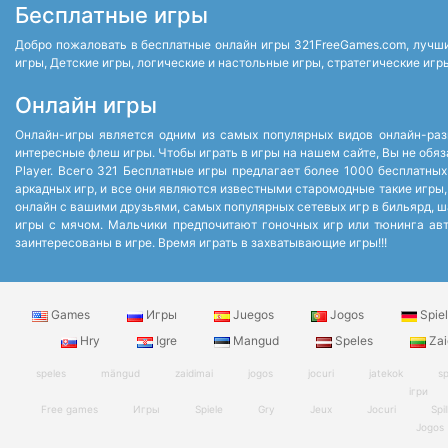
Бесплатные игры
Добро пожаловать в бесплатные онлайн игры 321FreeGames.com, лучший
игры, Детские игры, логические и настольные игры, стратегические игр
Онлайн игры
Онлайн-игры является одним из самых популярных видов онлайн-разв
интересные флеш игры. Чтобы играть в игры на нашем сайте, Вы не обяз
Player. Всего 321 Бесплатные игры предлагает более 1000 бесплатных 
аркадных игр, и все они являются известными старомодные такие игры, к
онлайн с вашими друзьями, самых популярных сетевых игр в бильярд,
игры с мячом. Мальчики предпочитают гоночных игр или тюнинга авт
заинтересованы в игре. Время играть в захватывающие игры!!!
Games
Игры
Juegos
Jogos
Spie
Hry
Igre
Mangud
Speles
Zai
speles
mängud
zaidimai
jogos
jocuri
jatekok
sp
ігри
Free games
Игры
Spiele
Gry
Jeux
Jocuri
Spil
Jogos