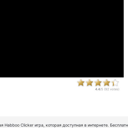
4.4
/5 (
92
votes)
я Habboo Clicker игра, которая доступная в интернете. Бесплат