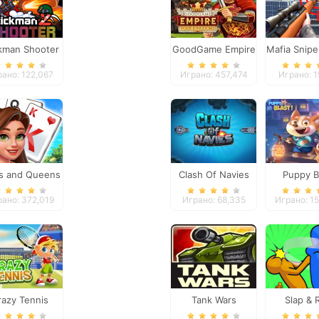
ckman Shooter
GoodGame Empire
Mafia Snipe
2
Shooti
рано: 122,067
Играно: 457,474
Играно: 1
s and Queens
Clash Of Navies
Puppy B
taire Tripeaks
ано: 372,019
Играно: 68,335
Играно: 1
razy Tennis
Tank Wars
Slap & 