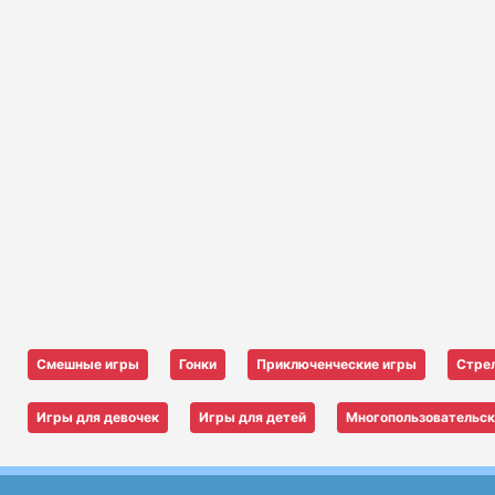
Смешные игры
Гонки
Приключенческие игры
Стре
Игры для девочек
Игры для детей
Многопользовательск