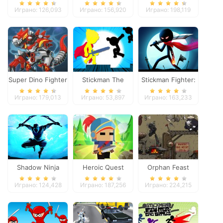
Panther
Играно: 126,093
Играно: 156,920
Играно: 198,119
Super Dino Fighter
Stickman The
Stickman Fighter:
Flash
Space War
Играно: 179,013
Играно: 53,897
Играно: 163,233
Shadow Ninja
Heroic Quest
Orphan Feast
Revenge
Играно: 124,428
Играно: 187,256
Играно: 224,215