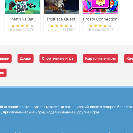
Math vs Bat
TrollFace Quest:
Frosty Connection
USA 1
Quest
Играно: 170,704
Играно: 141,609
Играно: 83,501
лялки
Драки
Спортивные игры
Карточные игры
Кв
ие
 игровой портал, где вы можете играть широкий спектр жанров бесплатн
ы, приключенческие игры, моделирование и другие игры.