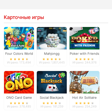
Карточные игры
Four Colors World
Mahjongg
Poker with Friends
Tour
Dimensions
Играно: 173,494
Играно: 1,801,445
Играно: 244,976
ONO Card Game
Social Blackjack
Hot Air Solitaire
Играно: 378,485
Играно: 181,259
Играно: 254,249