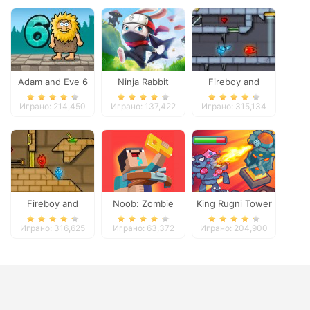
Adam and Eve 6
Ninja Rabbit
Fireboy and
Watergirl 3
Играно: 214,450
Играно: 137,422
Играно: 315,134
Fireboy and
Noob: Zombie
King Rugni Tower
Watergirl 2
Prison Escape
Defense
Играно: 316,625
Играно: 63,372
Играно: 204,900