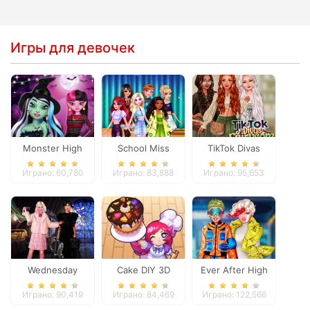
Игры для девочек
Monster High
School Miss
TikTok Divas
Spooky Fashion
Popularity
Fairycore
Играно: 60,780
Играно: 83,888
Играно: 95,653
Wednesday
Cake DIY 3D
Ever After High
Besties Fun Day
#future
Играно: 90,419
Играно: 84,469
Играно: 122,566