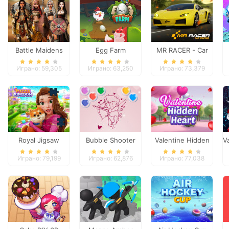
Battle Maidens
Egg Farm
MR RACER - Car
Racing
Играно: 59,305
Играно: 63,250
Играно: 73,379
Royal Jigsaw
Bubble Shooter
Valentine Hidden
V
Valentine
Heart
Играно: 79,199
Играно: 62,876
Играно: 77,038