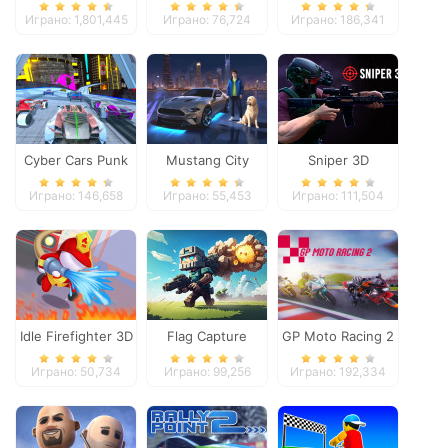
Dimensions
Heroes
Играно: 1,801,445
Играно: 76,724
Играно: 186,341
Cyber Cars Punk
Mustang City
Sniper 3D
Racing
Driver
Играно: 146,658
Играно: 55,453
Играно: 111,504
Idle Firefighter 3D
Flag Capture
GP Moto Racing 2
Играно: 50,734
Играно: 99,256
Играно: 192,334