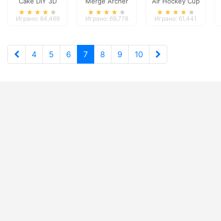
Cake DIY 3D
Merge Archer
Air Hockey Cup
Defense
Играно: 84,469
Играно: 69,778
Играно: 61,441
4
5
6
7
8
9
10