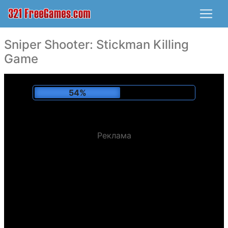
Sniper Shooter: Stickman Killing
Game
57%
Реклама