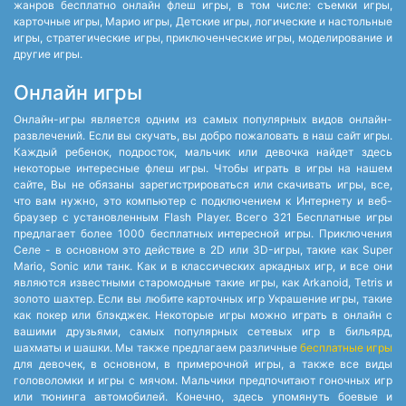
жанров бесплатно онлайн флеш игры, в том числе: съемки игры,
карточные игры, Марио игры, Детские игры, логические и настольные
игры, стратегические игры, приключенческие игры, моделирование и
другие игры.
Онлайн игры
Онлайн-игры является одним из самых популярных видов онлайн-
развлечений. Если вы скучать, вы добро пожаловать в наш сайт игры.
Каждый ребенок, подросток, мальчик или девочка найдет здесь
некоторые интересные флеш игры. Чтобы играть в игры на нашем
сайте, Вы не обязаны зарегистрироваться или скачивать игры, все,
что вам нужно, это компьютер с подключением к Интернету и веб-
браузер с установленным Flash Player. Всего 321 Бесплатные игры
предлагает более 1000 бесплатных интересной игры. Приключения
Селе - в основном это действие в 2D или 3D-игры, такие как Super
Mario, Sonic или танк. Как и в классических аркадных игр, и все они
являются известными старомодные такие игры, как Arkanoid, Tetris и
золото шахтер. Если вы любите карточных игр Украшение игры, такие
как покер или блэкджек. Некоторые игры можно играть в онлайн с
вашими друзьями, самых популярных сетевых игр в бильярд,
шахматы и шашки. Мы также предлагаем различные
бесплатные игры
для девочек, в основном, в примерочной игры, а также все виды
головоломки и игры с мячом. Мальчики предпочитают гоночных игр
или тюнинга автомобилей. Конечно, здесь упомянуть боевые и