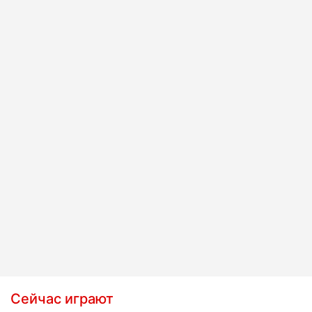
Сейчас играют