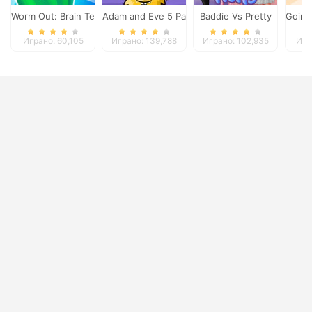
Worm Out: Brain Teaser Games
Adam and Eve 5 Part 2
Baddie Vs Pretty
Going
Играно: 60,105
Играно: 139,788
Играно: 102,935
Игр