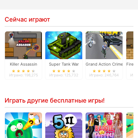
Сейчас играют
Killer Assassin
Super Tank War
Grand Action Crime: New 
Firebo
Играно: 198,275
Играно: 125,732
Играно: 246,764
Игра
Играть другие бесплатные игры!