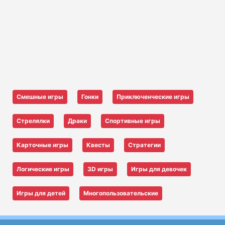
Смешные игры
Гонки
Приключенческие игры
Стрелялки
Драки
Спортивные игры
Карточные игры
Квесты
Стратегии
Логические игры
3D игры
Игры для девочек
Игры для детей
Многопользовательские