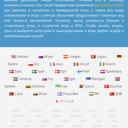
шахматы и шашки. Мы также предлагаем различные
бесплатные игры
для девочек, в основном, в примерочной игры, а также все виды
головоломки и игры с мячом. Мальчики предпочитают гоночных игр
или тюнинга автомобилей. Конечно, здесь упомянуть боевые и
спортивные игры, и стратегии игры и RPG. Чтобы начать играть,
просто выберите категорию и заинтересованы в игре. Время играть в
захватывающие игры!!!
Games
Игры
Juegos
Jogos
Spiele
Gry
Jeux
Jocuri
Giochi
Spill
Spel
Spil
Pelit
Spelletjes
Jatekok
Hry
Igre
Mangud
Speles
Zaidimai
Ігри
Гульні
Oyunlar
Lojra
Игри
Παιχνίδια
खेल
游戏
ゲームズ
speles
mängud
zaidimai
jogos
jocuri
jatekok
spelletjes
игры
spiele
spelletjes
jeux
giochi
gry
hry
games
123spill
игры
spill
spel
spil
pelit
ігри
jogos
juegos
oyunlar
lojra