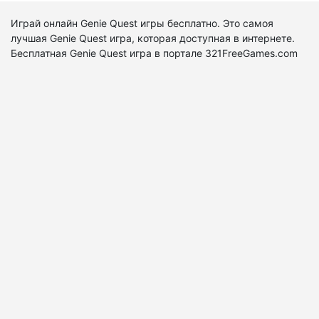
Играй онлайн Genie Quest игры бесплатно. Это самоя
лучшая Genie Quest игра, которая доступная в интернете.
Бесплатная Genie Quest игра в портале 321FreeGames.com