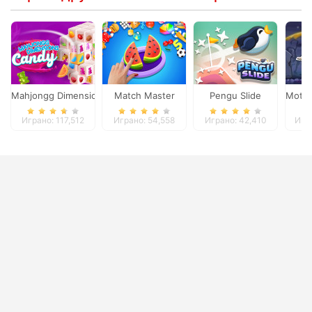
Mahjongg Dimensions Candy 640 seconds
Match Master
Pengu Slide
Moto 
Играно: 117,512
Играно: 54,558
Играно: 42,410
Игра