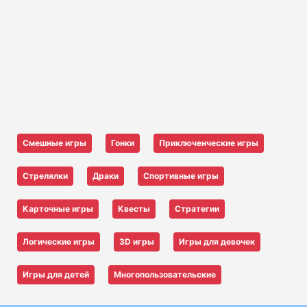
Смешные игры
Гонки
Приключенческие игры
Стрелялки
Драки
Спортивные игры
Карточные игры
Квесты
Стратегии
Логические игры
3D игры
Игры для девочек
Игры для детей
Многопользовательские