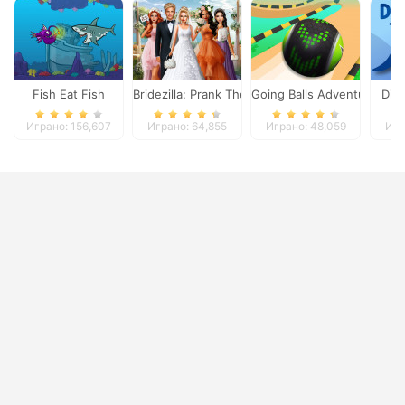
Fish Eat Fish
Bridezilla: Prank The Bride
Going Balls Adventure 2
Din
Играно: 156,607
Играно: 64,855
Играно: 48,059
Игр