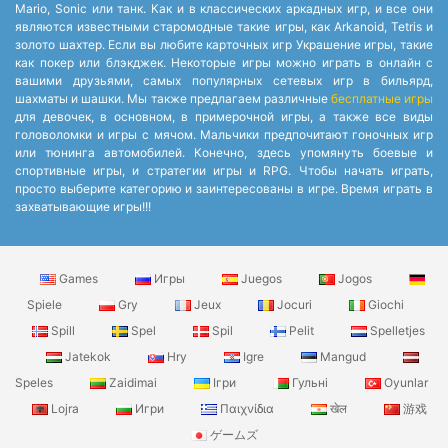
Mario, Sonic или танк. Как и в классических аркадных игр, и все они
являются известными старомодные такие игры, как Arkanoid, Tetris и
золото шахтер. Если вы любите карточных игр Украшение игры, такие
как покер или блэкджек. Некоторые игры можно играть в онлайн с
вашими друзьями, самых популярных сетевых игр в бильярд,
шахматы и шашки. Мы также предлагаем различные
бесплатные игры
для девочек, в основном, в примерочной игры, а также все виды
головоломки и игры с мячом. Мальчики предпочитают гоночных игр
или тюнинга автомобилей. Конечно, здесь упомянуть боевые и
спортивные игры, и стратегии игры и RPG. Чтобы начать играть,
просто выберите категорию и заинтересованы в игре. Время играть в
захватывающие игры!!!
Games
Игры
Juegos
Jogos
Spiele
Gry
Jeux
Jocuri
Giochi
Spill
Spel
Spil
Pelit
Spelletjes
Jatekok
Hry
Igre
Mangud
Speles
Zaidimai
Ігри
Гульні
Oyunlar
Lojra
Игри
Παιχνίδια
खेल
游戏
ゲームズ