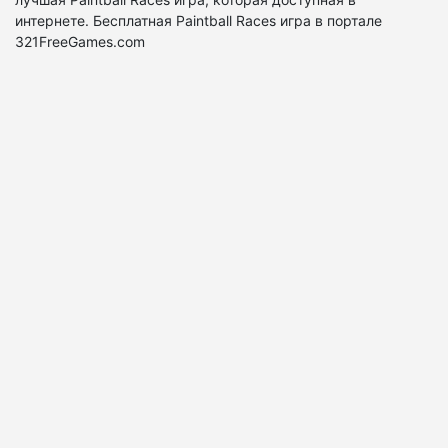
интернете. Бесплатная Paintball Races игра в портале
321FreeGames.com