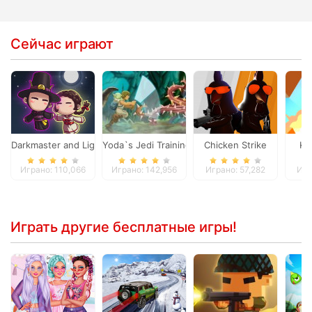
Сейчас играют
Darkmaster and Lightmaiden
Yoda`s Jedi Training
Chicken Strike
Kn
Играно: 110,066
Играно: 142,956
Играно: 57,282
Игр
Играть другие бесплатные игры!